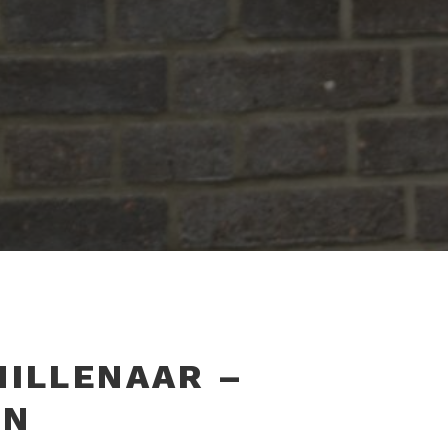
MILLENAAR –
IN