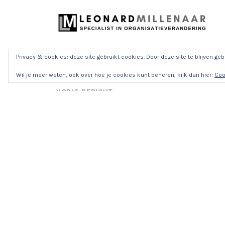
Privacy & cookies: deze site gebruikt cookies. Door deze site te blijven geb
BERICHT
Wil je meer weten, ook over hoe je cookies kunt beheren, kijk dan hier:
Coo
NAVIGATIE
VORIG BERICHT
Home
CONTACT
leonard@leonardmillenaar.com