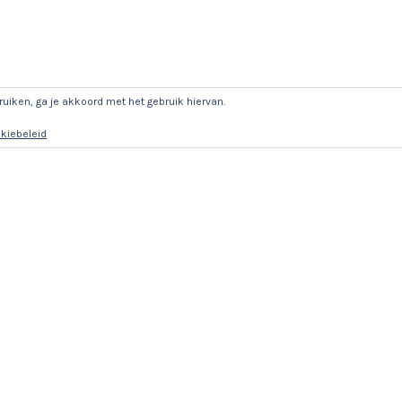
ruiken, ga je akkoord met het gebruik hiervan.
kiebeleid
SOCIAL MEDIA
Bekijk
Bekijk
het
het
profiel
profiel
van
van
@JLMillenaar
leonardmillenaar
op
op