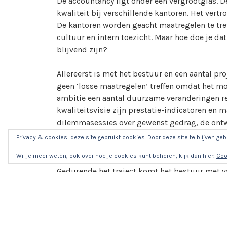
De accountancy ligt onder een vergrootglas. D
y
kwaliteit bij verschillende kantoren. Het ver
p
De kantoren worden geacht maatregelen te tre
e
cultuur en intern toezicht. Maar hoe doe je da
:
blijvend zijn?
V
e
Allereerst is met het bestuur en een aantal pro
r
geen ‘losse maatregelen’ treffen omdat het mo
a
ambitie een aantal duurzame veranderingen rea
n
kwaliteitsvisie zijn prestatie-indicatoren en 
d
dilemmasessies over gewenst gedrag, de ontw
e
oorzakenanalyses, het aanscherpen van het bel
r
Privacy & cookies: deze site gebruikt cookies. Door deze site te blijven geb
bestuurder en een projectleider gekoppeld. Vo
i
Wil je meer weten, ook over hoe je cookies kunt beheren, kijk dan hier:
Coo
de activiteiten en de deadlines vastgesteld. 
n
Gedurende het traject komt het bestuur met v
g
bespreken. Waar nodig worden extra mensen 
resultaat te behalen. Op deze wijze wordt op 
van de kwaliteit en het herstel van het vertro