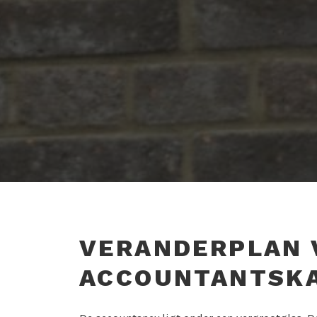
VERANDERPLAN 
ACCOUNTANTSK
T