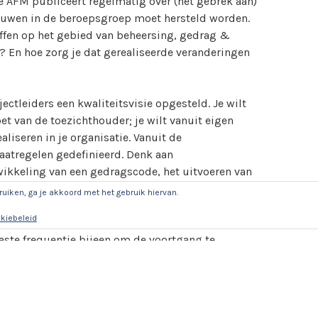
e AFM publiceert regelmatig over (het gebrek aan)
trouwen in de beroepsgroep moet hersteld worden.
ffen op het gebied van beheersing, gedrag &
t? En hoe zorg je dat gerealiseerde veranderingen
jectleiders een kwaliteitsvisie opgesteld. Je wilt
et van de toezichthouder; je wilt vanuit eigen
liseren in je organisatie. Vanuit de
maatregelen gedefinieerd. Denk aan
ikkeling van een gedragscode, het uitvoeren van
oningsbeleid. Aan elke maatregel is een
ruiken, ga je akkoord met het gebruik hiervan.
or iedere maatregel zijn het gewenste resultaat,
kiebeleid
Tesamen vormt dit het overkoepelend veranderplan.
aste frequentie bijeen om de voortgang te
en middelen vrijgemaakt om het gewenste
gestructureerde wijze gewerkt aan het verbeteren
uwen in de beroepsgroep.