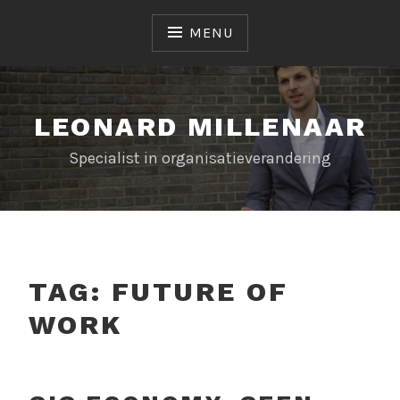
Naar
de
MENU
inhoud
springen
LEONARD MILLENAAR
Specialist in organisatieverandering
TAG:
FUTURE OF
WORK